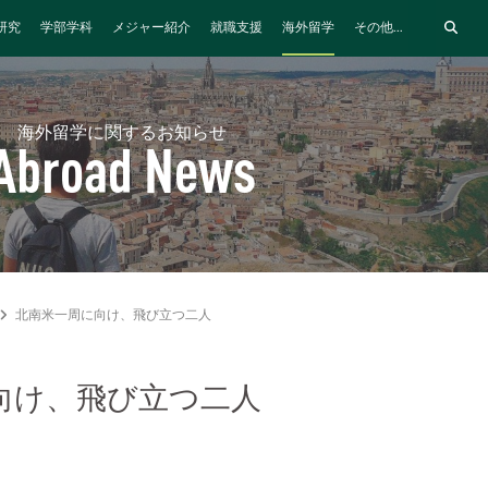
研究
学部学科
メジャー紹介
就職支援
海外留学
その他...
海外留学に関するお知らせ
Abroad News
北南米一周に向け、飛び立つ二人
向け、飛び立つ二人