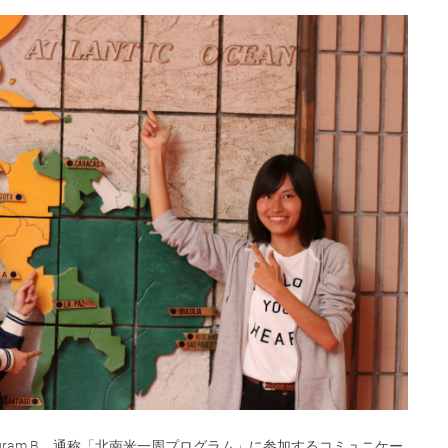
tudy Program B、通称「北南米一周プログラム」に参加するコミュニケー