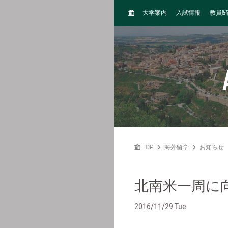
H
&
大学案内
入試情報
教員
O
M
E
TOP
海外留学
お知らせ
北南米一周に
2016/11/29 Tue