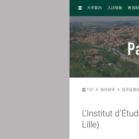
H
&
大学案内
入試情報
教員
O
M
E
P
TOP
海外留学
留学提携
L'Institut d'Étu
Lille)