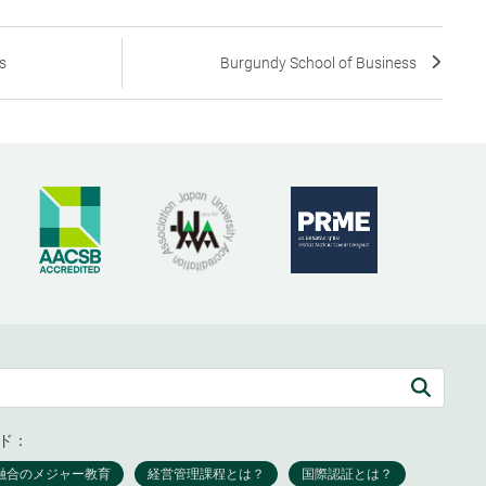
s
Burgundy School of Business
ド：