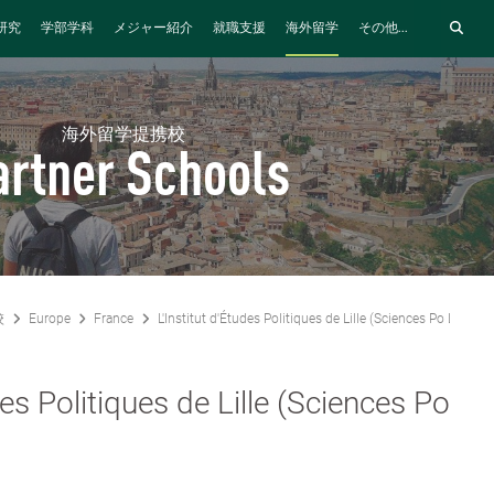
研究
学部学科
メジャー紹介
就職支援
海外留学
その他...
海外留学提携校
artner Schools
校
Europe
France
L'Institut d'Études Politiques de Lille (Sciences Po Lille)
des Politiques de Lille (Sciences Po