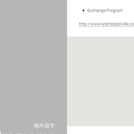
Exchange Program
http://www.sciencespo-lille.c
海外留学