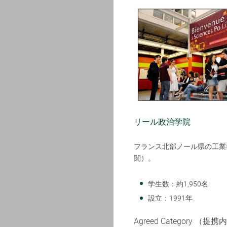
リール政治学院
フランス北部ノール県の工業
関）。
学生数：約1,950名
設立：1991年
Agreed Category （提