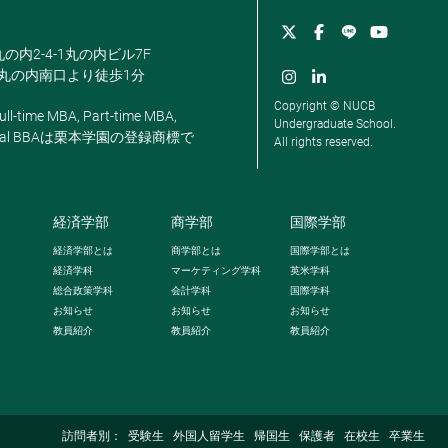
丸の内2-4-1丸の内ビル7F
駅丸の内南口より徒歩1分
Copyright © NUCB
ll-time MBA, Part-time MBA,
Undergraduate School.
, Global BBAは栗本学園の登録商標で
All rights reserved.
経済学部
商学部
国際学部
経済学部とは
商学部とは
国際学部とは
経済学科
マーケティング学科
英米学科
総合政策学科
会計学科
国際学科
お知らせ
お知らせ
お知らせ
教員紹介
教員紹介
教員紹介
訪問者別：
受験生
外国人留学生
帰国生
保護者
在校生
卒業生