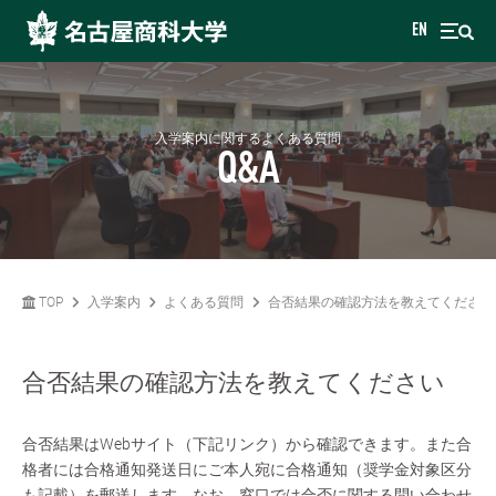
EN
入学案内に関するよくある質問
Q&A
TOP
入学案内
よくある質問
合否結果の確認方法を教えてください
合否結果の確認方法を教えてください
合否結果はWebサイト（下記リンク）から確認できます。また合
格者には合格通知発送日にご本人宛に合格通知（奨学金対象区分
も記載）を郵送します。なお、窓口では合否に関する問い合わせ