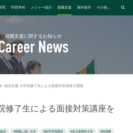
研究
学部学科
メジャー紹介
就職支援
海外留学
その他...
就職支援に関するお知らせ
Career News
就活支援 大学院修了生による面接対策講座を開催
学院修了生による面接対策講座を
#就活
#就職に強い大学
#経営管理課程
#名古屋商科大学
#快縁隊