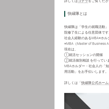
詳しくは
コチラ
をご覧くださ
快縁隊とは
快縁隊は「学生の就職活動」
院修了生による任意団体です
社会人経験のあるMBA※ホ
※MBA（Master of Busines
現在は、
①就活セッションの開催
②就活個別相談 を行ってい
MBAホルダー・社会人の「
用活動」をお手伝いします。
詳しくは「
快縁隊公式ホーム