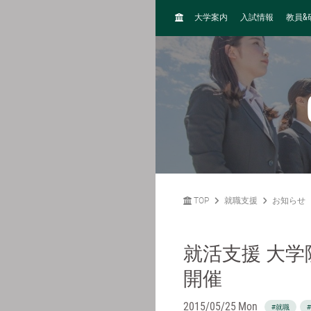
H
&
大学案内
入試情報
教員
O
M
E
TOP
就職支援
お知らせ
就活支援 大
開催
2015/05/25 Mon
#就職