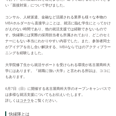
い「面接対策」について学びました。
コンサル、人材派遣、金融など活躍される業界も様々な本物の
MBAホルダーから直接学ぶことは、就活に臨む学生にとってかけ
がえのない時間であり、他の就活支援では経験できないもので
す。快縁隊には実際の採用担当者も所属されており、どこのセミ
ナーにもない本当にわかりやすい内容でした。また、参加者同士
がアイデアを出し合い解決する、MBAならではのアクティブラー
ニングを経験しました。
大学院修了生から就活サポートを受けられる環境が名古屋商科大
学にはあります。『就職に強い大学』と言われる所以は、ココに
もあります。
6月7日（日）に開催する名古屋商科大学のオープンキャンパスで
は多様な就活支援についてもお伝えいたします。
詳しくは
コチラ
をご覧ください。
快縁隊とは