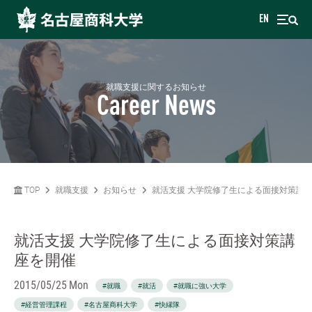
EN
就職支援に関するお知らせ
Career News
TOP
就職支援
お知らせ
就活支援 大学院修了生による面接対策講
就活支援 大学院修了生による面接対策講
座を開催
2015/05/25 Mon
#就職
#就活
#就職に強い大学
#経営管理課程
#名古屋商科大学
#快縁隊