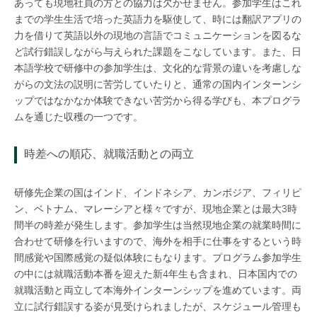
あっても現地社員の方との協力は欠かせません。参加学生はこれ
までの学生生活で培った英語力を駆使して、時には翻訳アプリの
力を借りて英語以外の現地の言語でコミュニケーションを図るな
ど試行錯誤しながら与えられた課題をこなしています。また、日
本語学校で研修中の参加学生は、文化的な背景の違いを考慮しな
がらの文法の説明に苦労していたりと、通常の国内インターンシ
ップではなかなか体験できない苦労から得る学びも、本プログラ
ムを通じた収穫の一つです。
時差への順応、就職活動との両立
研修先企業の国はインド、インドネシア、カンボジア、フィリピ
ン、ベトナム、マレーシアと様々ですが、現地企業とは最大3時
間半の時差が発生します。参加学生は当然現地企業の就業時間に
合わせて研修を行いますので、海外を相手に仕事をするという時
間感覚や国際感覚の疑似体験にもなります。プログラム参加学生
の中には就職活動本番を迎えた新4年生も含まれ、日本国内での
就職活動と両立して本海外インターンシップを進めています。両
立に試行錯誤する姿が見受けられましたが、スケジュール管理も