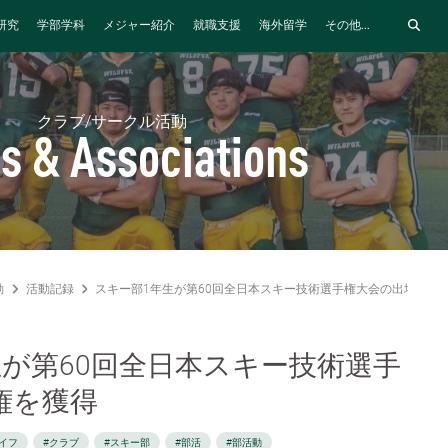
研究
学部学科
メジャー紹介
就職支援
海外留学
その他...
クラブ/サークル活動
s & Associations
動
活動記録
スキー部1年生が第60回全⽇本スキー技術選⼿権⼤会の出場権を
生が第60回全⽇本スキー技術選⼿
権を獲得
イフ
#クラブ
#スキー部
#部活
#部活動