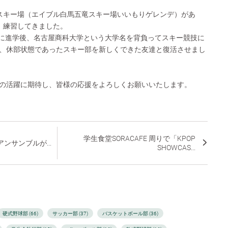
スキー場（エイブル白馬五竜スキー場いいもりゲレンデ）があ
、練習してきました。
大学に進学後、名古屋商科大学という大学名を背負ってスキー競技に
、休部状態であったスキー部を新しくできた友達と復活させまし
の活躍に期待し、皆様の応援をよろしくお願いいたします。
学生食堂SORACAFE 周りで「KPOP
ンサンブルが...
SHOWCAS...
硬式野球部 (66)
サッカー部 (37)
バスケットボール部 (36)