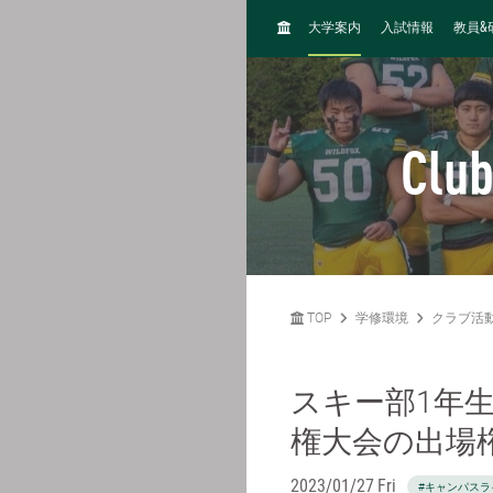
H
&
大学案内
入試情報
教員
O
M
E
Club
TOP
学修環境
クラブ活
スキー部1年
権⼤会の出場
2023/01/27 Fri
#キャンパスラ