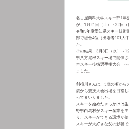
名古屋商科大学スキー部1年
が、1月21日（土）・22日
令和5年度愛知県スキー技術
部で総合4位（出場者101人
た。
その結果、3月8日（水）～1
県八方尾根スキー場で開催さ
本スキー技術選⼿権⼤会」へ
ました。
利根川さんは、3歳の頃から
歳から競技大会出場を目指し
ってまいりました。
スキーを始めたきっかけは生
野県白馬村がスキー産業を主
り、スキーができる環境が整
スキーが大好きな父の影響で