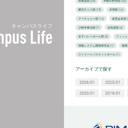
吹奏楽部 (25)
準硬式野球部 (20)
硬式テニス部 (15)
卓球部 (14)
アーチェリー部 (12)
体育会本部 (1
キャンパスライフ
少林寺拳法部 (7)
合気道部 (4)
pus Life
女子バレーボール部 (3)
フィッシン
情報システム開発研究会 (1)
後夜
ストリートバスケットボール (1)
アーカイブで探す
2026/01
2025/01
2020/01
2019/01