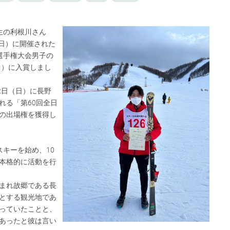
生の利根川さん
（日）に開催された
選手権大会男子の
中）に入賞しまし
2日（日）に長野
れる「第60回全⽇
の出場権を獲得し
スキーを始め、10
本格的に活動を行
まれ故郷である長
とする観光地であ
っていたことと、
あったと彼は言い