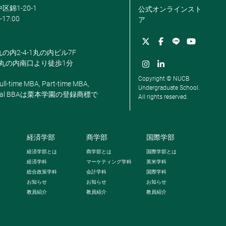
区錦1-20-1
公式オンラインスト
-17:00
ア
丸の内2-4-1丸の内ビル7F
駅丸の内南口より徒歩1分
Copyright © NUCB
ll-time MBA, Part-time MBA,
Undergraduate School.
, Global BBAは栗本学園の登録商標で
All rights reserved.
経済学部
商学部
国際学部
経済学部とは
商学部とは
国際学部とは
経済学科
マーケティング学科
英米学科
総合政策学科
会計学科
国際学科
お知らせ
お知らせ
お知らせ
教員紹介
教員紹介
教員紹介