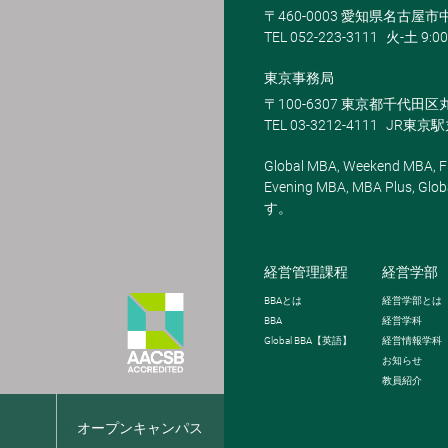
〒460-0003 愛知県名古屋市中
TEL 052-223-3111
火-土 9:00
東京事務局
〒100-6307 東京都千代田区
TEL 03-3212-4111
JR東京
Global MBA, Weekend MBA, Fu
Evening MBA, MBA Plus
す。
経営管理課程
経営学部
BBA
とは
経営学部とは
BBA
経営学科
Global BBA
【英語】
経営情報学科
お知らせ
教員紹介
報
オープンキャンパス