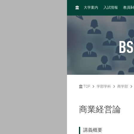
H
&
大学案内
入試情報
教員
O
M
E
BS
TOP
学部学科
商学部
商業経営論
講義概要