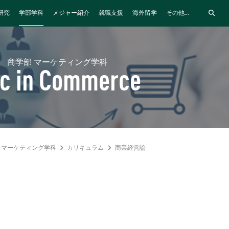
研究
学部学科
メジャー紹介
就職支援
海外留学
その他...
商学部 マーケティング学科
c in Commerce
マーケティング学科
カリキュラム
商業経営論