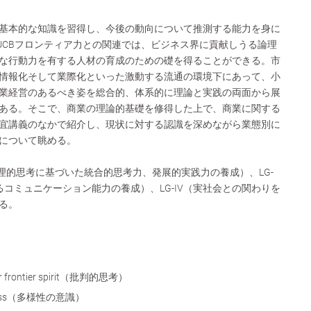
基本的な知識を習得し、今後の動向について推測する能力を身に
UCBフロンティア力との関連では、ビジネス界に貢献しうる論理
な行動力を有する人材の育成のための礎を得ることができる。市
情報化そして業際化といった激動する流通の環境下にあって、小
業経営のあるべき姿を総合的、体系的に理論と実践の両面から展
ある。そこで、商業の理論的基礎を修得した上で、商業に関する
宜講義のなかで紹介し、現状に対する認識を深めながら業態別に
について眺める。
論理的思考に基づいた統合的思考力、発展的実践力の養成）、LG-
るコミュニケーション能力の養成）、LG-IV（実社会との関わりを
る。
g for frontier spirit（批判的思考）
areness（多様性の意識）