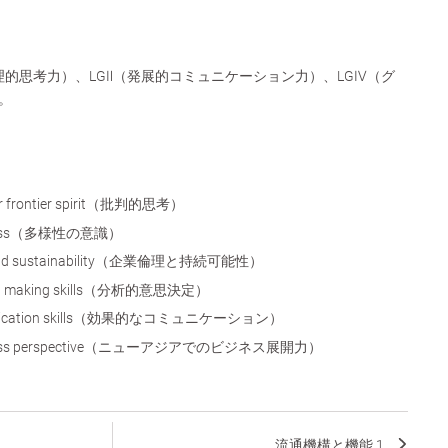
理的思考力）、LGⅡ（発展的コミュニケーション力）、LGⅣ（グ
。
g for frontier spirit（批判的思考）
areness（多様性の意識）
cs and sustainability（企業倫理と持続可能性）
ision making skills（分析的意思決定）
mmunication skills（効果的なコミュニケーション）
usiness perspective（ニューアジアでのビジネス展開力）
流通機構と機能 1