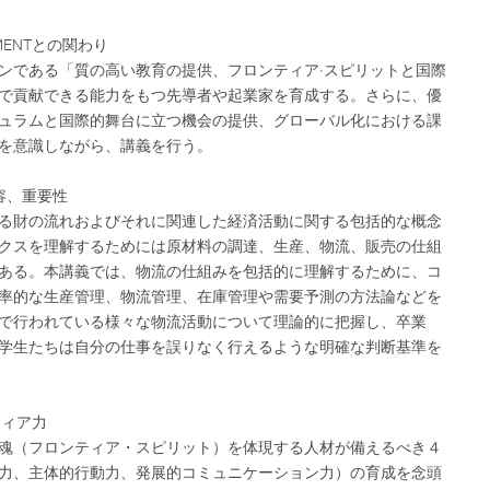
EMENTとの関わり
ンである「質の高い教育の提供、フロンティア‧スピリットと国際
で貢献できる能力をもつ先導者や起業家を育成する。さらに、優
ュラムと国際的舞台に立つ機会の提供、グローバル化における課
を意識しながら、講義を行う。
容、重要性
る財の流れおよびそれに関連した経済活動に関する包括的な概念
クスを理解するためには原材料の調達、生産、物流、販売の仕組
ある。本講義では、物流の仕組みを包括的に理解するために、コ
率的な生産管理、物流管理、在庫管理や需要予測の方法論などを
で行われている様々な物流活動について理論的に把握し、卒業
学生たちは自分の仕事を誤りなく行えるような明確な判断基準を
ティア力
魂（フロンティア・スピリット）を体現する人材が備えるべき４
力、主体的行動力、発展的コミュニケーション力）の育成を念頭