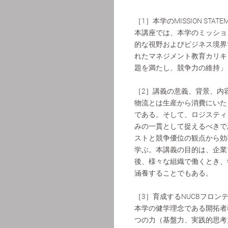
［1］本学のMISSION STAT
本講座では、本学のミッショ
的な視野およびビジネス境界
れたマネジメント教育カリキ
題を満たし、競争力の維持」
［2］講義の意義、背景、内
物流とは生産から消費にいた
である。そして、ロジスティ
みの一貫として捉えるべきで
ストと競争優位の観点から効
学ぶ。本講義の目的は、企業
後、様々な組織で働くとき、
涵養することでもある。
［3］育成するNUCBフロン
本学の健学理念である開拓者
つの力（基盤力、実践的思考