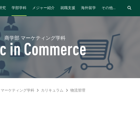
研究
学部学科
メジャー紹介
就職支援
海外留学
その他...
商学部 マーケティング学科
c in Commerce
マーケティング学科
カリキュラム
物流管理