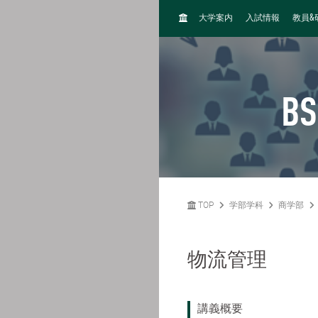
H
&
大学案内
入試情報
教員
O
M
E
BS
TOP
学部学科
商学部
物流管理
講義概要