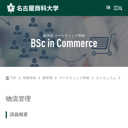
EN
商学部 マーケティング学科
BSc in Commerce
TOP
学部学科
商学部
マーケティング学科
カリキュラム
物
物流管理
講義概要