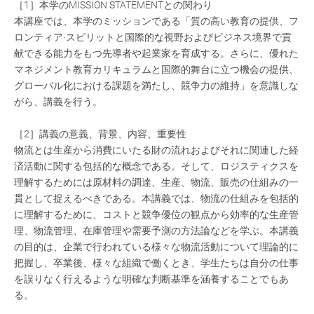
［1］本学のMISSION STATEMENTとの関わり
本講座では、本学のミッションである「質の高い教育の提供、フ
ロンティア‧スピリットと国際的な視野およびビジネス境界で貢
献できる能力をもつ先導者や起業家を育成する。さらに、優れた
マネジメント教育カリキュラムと国際的舞台に立つ機会の提供、
グローバル化における課題を満たし、競争力の維持」を意識しな
がら、講義を行う。
［2］講義の意義、背景、内容、重要性
物流とは生産から消費にいたる財の流れおよびそれに関連した経
済活動に関する包括的な概念である。そして、ロジスティクスを
理解するためには原材料の調達、生産、物流、販売の仕組みの一
貫として捉えるべきである。本講義では、物流の仕組みを包括的
に理解するために、コストと競争優位の観点から効率的な生産管
理、物流管理、在庫管理や需要予測の方法論などを学ぶ。本講義
の目的は、企業で行われている様々な物流活動について理論的に
把握し、卒業後、様々な組織で働くとき、学生たちは自分の仕事
を誤りなく行えるような明確な判断基準を涵養することでもあ
る。