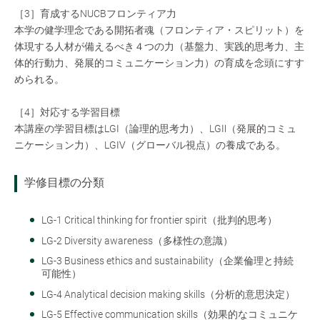
［3］育成するNUCBフロンティア力
本学の健学理念である開拓者魂（フロンティア・スピリット）を
体現する人材が備えるべき４つの力（基盤力、実践的思考力、主
体的行動力、発展的コミュニケーション力）の育成を念頭にすす
められる。
［4］対応する学習目標
本講座の学習目標はLGⅠ（論理的思考力）、LGⅡ（発展的コミュ
ニケーション力）、LGⅣ（グローバル視点）の養成である。
学修目標の分類
LG-1 Critical thinking for frontier spirit（批判的思考）
LG-2 Diversity awareness（多様性の意識）
LG-3 Business ethics and sustainability（企業倫理と持続
可能性）
LG-4 Analytical decision making skills（分析的意思決定）
LG-5 Effective communication skills（効果的なコミュニケ