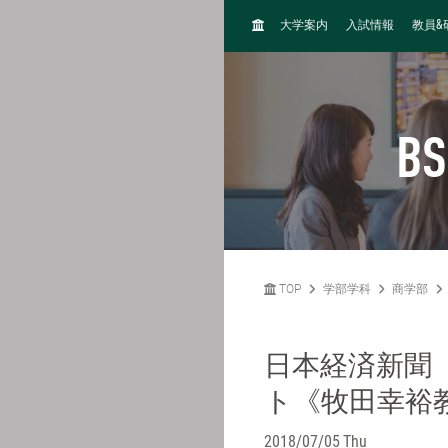
H
&
大学案内
入試情報
教員
O
M
E
BS
TOP
学部学科
商学部
日本経済新聞
ト《牧田幸裕
2018/07/05 Thu