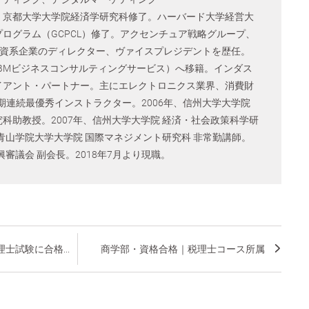
、京都大学大学院経済学研究科修了。ハーバード大学経営大
ログラム（GCPCL）修了。アクセンチュア戦略グループ、
外資系企業のディレクター、ヴァイスプレジデントを歴任。
（旧IBMビジネスコンサルティングサービス）へ移籍。インダス
イアント・パートナー。主にエレクトロニクス業界、消費財
4期連続最優秀インストラクター。2006年、信州大学大学院
科助教授。2007年、信州大学大学院 経済・社会政策科学研
、青山学院大学大学院 国際マネジメント研究科 非常勤講師。
興審議会 副会長。2018年7月より現職。
士試験に合格...
商学部・資格合格｜税理士コース所属