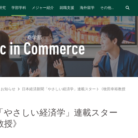
研究
学部学科
メジャー紹介
就職支援
海外留学
その他...
商学部
c in Commerce
お知らせ
日本経済新聞「やさしい経済学」連載スタート《牧田幸裕教授》
「やさしい経済学」連載スター
教授》