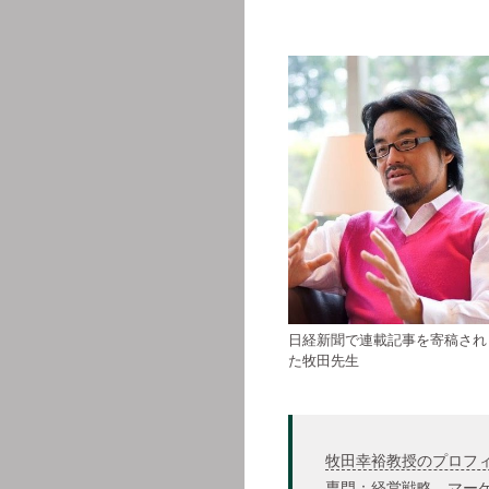
日経新聞で連載記事を寄稿され
た牧田先生
牧田幸裕教授のプロフ
専門：経営戦略、マー