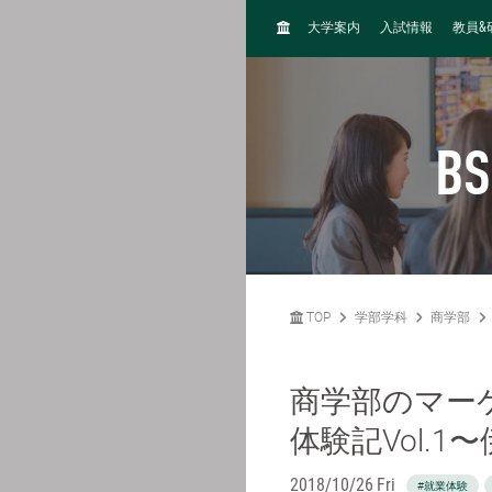
H
&
大学案内
入試情報
教員
O
M
E
BS
TOP
学部学科
商学部
商学部のマー
体験記Vol.
2018/10/26 Fri
#就業体験