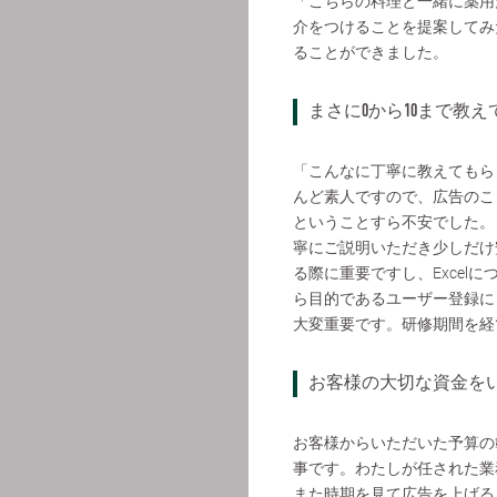
「こちらの料理と一緒に薬用
介をつけることを提案してみ
ることができました。
まさに0から10まで教え
「こんなに丁寧に教えてもら
んど素人ですので、広告のこ
ということすら不安でした。しか
寧にご説明いただき少しだけ安
る際に重要ですし、Exce
ら目的であるユーザー登録に
大変重要です。研修期間を経
お客様の大切な資金を
お客様からいただいた予算の
事です。わたしが任された業
また時期を見て広告を上げる