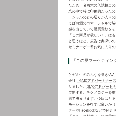
たため、名商大の入試担当の
業の中で特に印象的だったの
ーシャルのどの辺りが人々の
えばお酒のコマーシャルで脇
感を出していて購買意欲をそ
「この商品が欲しい！」はも
と思うほど。広告は奥深いの
セミナーが一番お気に入りの
「この夏マーケティン
とゼミ生のみんなを巻き込ん
会社
「GMOアドパートナー
りました。
GMOアドパート
展開する、テクノロジーを重
題で決まります。今回はとあ
モーションを打てば良いか（
ターやFacebookなどで