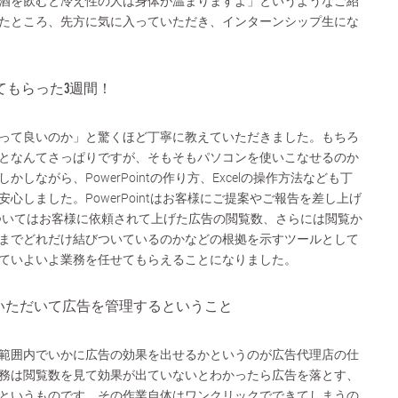
酒を飲むと冷え性の人は身体が温まりますよ」というようなご紹
たところ、先方に気に入っていただき、インターンシップ生にな
てもらった3週間！
って良いのか」と驚くほど丁寧に教えていただきました。もちろ
となんてさっぱりですが、そもそもパソコンを使いこなせるのか
しながら、PowerPointの作り方、Excelの操作方法なども丁
心しました。PowerPointはお客様にご提案やご報告を差し上げ
lについてはお客様に依頼されて上げた広告の閲覧数、さらには閲覧か
までどれだけ結びついているのかなどの根拠を示すツールとして
ていよいよ業務を任せてもらえることになりました。
いただいて広告を管理するということ
範囲内でいかに広告の効果を出せるかというのが広告代理店の仕
務は閲覧数を見て効果が出ていないとわかったら広告を落とす、
というものです。その作業自体はワンクリックでできてしまうの