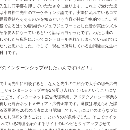
先生に商学部を押していただき今に至ります。これまで受けた授
は
小野裕二先生
のマーケティング論です。実際に流れているコマ
購買意欲をそそるのかを知るという内容が特に印象的でした。例
役であるはずの唐揚げのジュワジュワーっとした音が実はシズル
そる要因になっているという話は面白かったです。わたし達の
しかしたら広告によってコントロールされてしまっているのでは
だなと思いました。そして、現在は所属している山岡隆志先生の
科目です。
グのインターンシップがしたいんですけど！」
で山岡先生に相談すると、なんと先生のご紹介で大手の総合広告
ズ」
がインターンシップ生を2名受け入れてくれるということにな
ナーズ
は、インターネット広告代理事業、アドテクノロジー事業を
視した総合ネットメディア・広告企業です。選抜は与えられた課
る薬用酒を20代の若者により認知してもらうにはどのようなプロ
ただしSNSを使うこと）。というのが条件でした。そこでツイッ
紹介されている料理を紹介するサイトのレシピとタイアップさせて