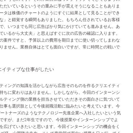
ただいているというその重みに手が震えそうになることもありま
ータは株価のチャートのようにすぐに結果として見ることができ
な」と錯覚する瞬間もありました。もちろん任されているお客様
で、いつまでも同じ広告ばかり気にかけていても進みません。あ
ているから大丈夫」と思えばすぐに次の広告の確認に入ります。
の案件ですと、予算以上の費用を期日までに使い切ってしまわな
りません。業務自体はとても面白いですが、常に時間との戦いで
エイティブな仕事がしたい
ティングの知識を活かしながら広告そのものを作るクリエイティ
持ちに変わりはありません。しかしながら、今回のインターンシ
ルティング側の業務を担当させていただきその面白さに気づいて
仕事も選択肢として今後就職活動に臨みたいと考えています。今
パートナーズのようなテクノロジー先進企業へ入社したいという気
ですが、まだ2年生ですので、今後授業やインターンシップでよ
を広げていきたいと思います。今回インターンシップの機会をく