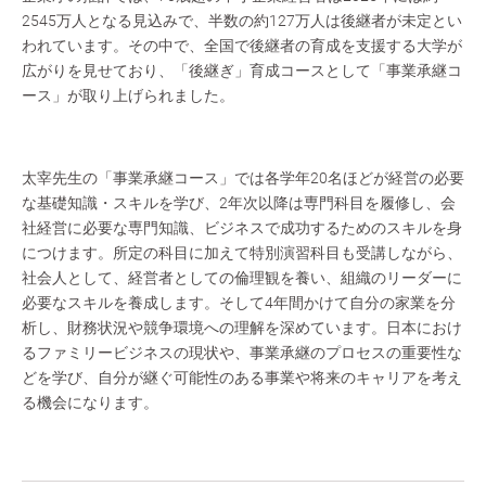
2545万人となる見込みで、半数の約127万人は後継者が未定とい
われています。その中で、全国で後継者の育成を支援する大学が
広がりを見せており、「後継ぎ」育成コースとして「事業承継コ
ース」が取り上げられました。
太宰先生の「事業承継コース」では各学年20名ほどが経営の必要
な基礎知識・スキルを学び、2年次以降は専門科目を履修し、会
社経営に必要な専門知識、ビジネスで成功するためのスキルを身
につけます。所定の科目に加えて特別演習科目も受講しながら、
社会人として、経営者としての倫理観を養い、組織のリーダーに
必要なスキルを養成します。そして4年間かけて自分の家業を分
析し、財務状況や競争環境への理解を深めています。日本におけ
るファミリービジネスの現状や、事業承継のプロセスの重要性な
どを学び、自分が継ぐ可能性のある事業や将来のキャリアを考え
る機会になります。