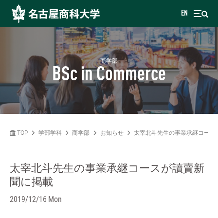
EN
商学部
BSc in Commerce
TOP
学部学科
商学部
お知らせ
太宰北斗先生の事業承継コース
太宰北斗先生の事業承継コースが讀賣新
聞に掲載
2019/12/16 Mon