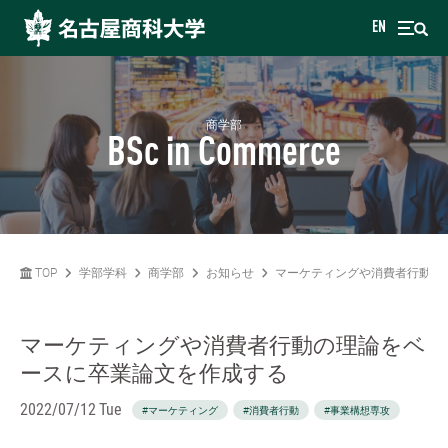
EN
商学部
BSc in Commerce
TOP
学部学科
商学部
お知らせ
マーケティングや消費者行動の
マーケティングや消費者行動の理論をベ
ースに卒業論文を作成する
2022/07/12 Tue
#マーケティング
#消費者行動
#事業構想専攻