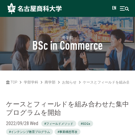
EN
商学部
BSc in Commerce
TOP
学部学科
商学部
お知らせ
ケースとフィールドを組み合わ
ケースとフィールドを組み合わせた集中
プログラムを開始
2022/09/28 Wed
#フィールドメソッド
#SDGs
#インテンシブ教育プログラム
#事業構想専攻