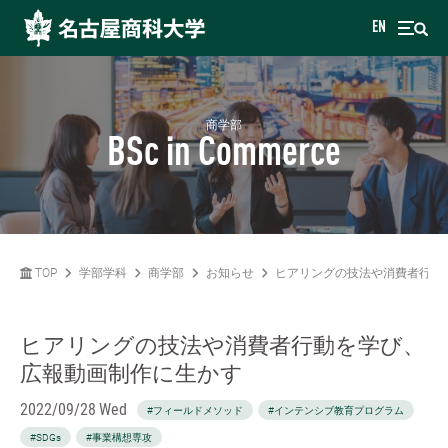
EN
商学部
BSc in Commerce
TOP
学部学科
商学部
お知らせ
ヒアリングの技法や消費者行動
ヒアリングの技法や消費者行動を学び、
広報動画制作に生かす
2022/09/28 Wed
#フィールドメソッド
#インテンシブ教育プログラム
#SDGs
#事業構想専攻