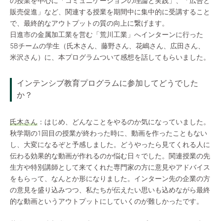
の授業を中心に「コミュニケーションの理論と実践」、「広告と
販売促進」など、関連する授業を期間中に集中的に受講すること
で、最終的なアウトプットの質の向上に繋げます。
日進市の金属加工業を営む「荒川工業」へインターンに行った
5Bチームの学生（氏木さん、藤野さん、花嶋さん、広田さん、
米沢さん）に、本プログラムついて感想を話してもらいました。
インテンシブ教育プログラムに参加してどうでした
か？
氏木さん
：はじめ、どんなことをやるのか気になっていました。
秋学期の1回目の授業が終わった時に、動画を作ったこともない
し、大変になるぞと予感しました。どうやったら見てくれる人に
伝わる効果的な動画が作れるのか悩む日々でした。関連授業の先
生方や特別講師として来てくれた専門家の方に意見やアドバイス
をもらって、なんとか形になりました。インターン先の企業の方
の意見を盛り込みつつ、私たちが伝えたい思いも込めながら最終
的な動画というアウトプットにしていくのが難しかったです。