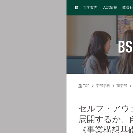
H
&
大学案内
入試情報
教員
O
M
E
BS
TOP
学部学科
商学部
セルフ・アウ
展開するか、
《事業構想基