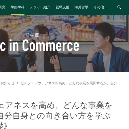
研究
学部学科
メジャー紹介
就職支援
海外留学
その他...
商学部
c in Commerce
お知らせ
セルフ・アウェアネスを高め、どんな事業を展開するか、自分自身と
ェアネスを高め、どんな事業を
自分自身との向き合い方を学ぶ
礎》