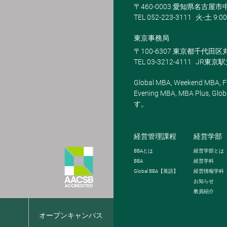
〒460-0003 愛知県名古屋市中
TEL 052-223-3111
火-土 9:00
東京事務局
〒100-6307 東京都千代田区
TEL 03-3212-4111
JR東京
Global MBA, Weekend MBA, Fu
Evening MBA, MBA Plus
す。
経営管理課程
経営学部
BBA
とは
経営学部とは
BBA
経営学科
Global BBA
【英語】
経営情報学科
お知らせ
教員紹介
報
オープンキャンパス