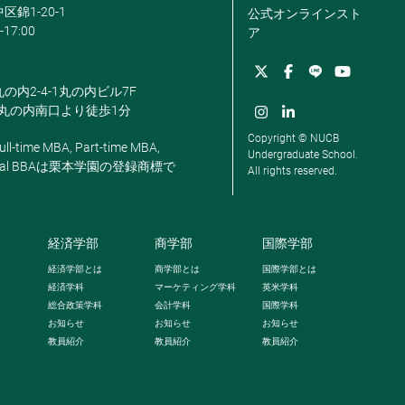
区錦1-20-1
公式オンラインスト
-17:00
ア
丸の内2-4-1丸の内ビル7F
駅丸の内南口より徒歩1分
Copyright © NUCB
ll-time MBA, Part-time MBA,
Undergraduate School.
, Global BBAは栗本学園の登録商標で
All rights reserved.
経済学部
商学部
国際学部
経済学部とは
商学部とは
国際学部とは
経済学科
マーケティング学科
英米学科
総合政策学科
会計学科
国際学科
お知らせ
お知らせ
お知らせ
教員紹介
教員紹介
教員紹介