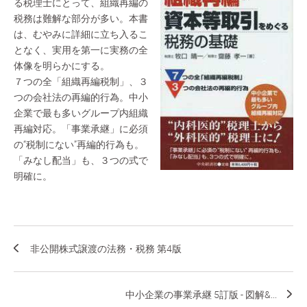
る税理士にとって、組織再編の
税務は難解な部分が多い。本書
は、むやみに詳細に立ち入るこ
となく、実用を第一に実務の全
体像を明らかにする。
７つの全「組織再編税制」、３
つの会社法の再編的行為。中小
企業で最も多いグループ内組織
再編対応。「事業承継」に必須
の“税制にない”再編的行為も。
「みなし配当」も、３つの式で
明確に。
非公開株式譲渡の法務・税務 第4版
中小企業の事業承継 5訂版 - 図解&...