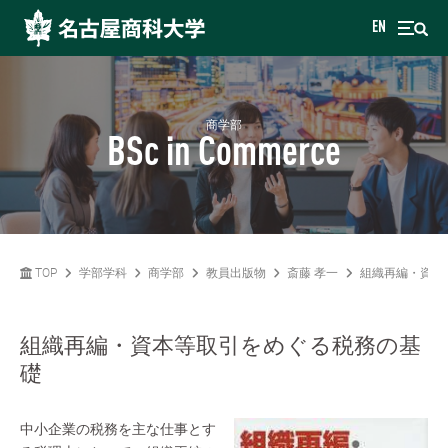
EN
商学部
BSc in Commerce
TOP
学部学科
商学部
教員出版物
斎藤 孝一
組織再編・資本
組織再編・資本等取引をめぐる税務の基
礎
中小企業の税務を主な仕事とす