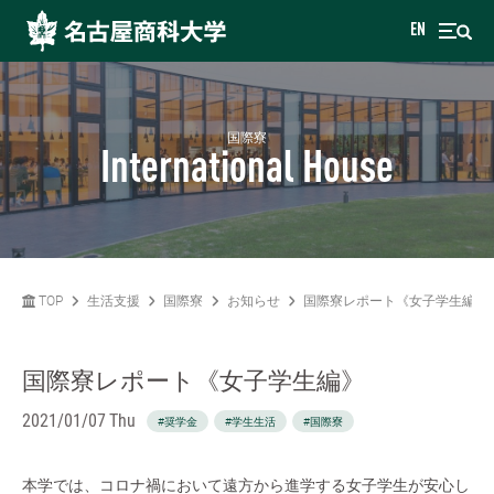
EN
国際寮
International House
TOP
生活支援
国際寮
お知らせ
国際寮レポート《女子学生編》
国際寮レポート《女子学生編》
2021/01/07 Thu
#奨学金
#学生生活
#国際寮
本学では、コロナ禍において遠方から進学する女子学生が安心し