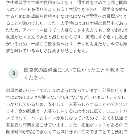
学生寮奨学金で寮の費用が低くなり、通学費を含めても同じ間取
りのアパートを借りるよりも安く生活できるのと、奨学金を維持
するために好成績を維持させなければならず学業への目標ができ
ることが魅力でした。また、入学時にはコロナ禍の真只中であっ
たため、アパートを借りて一人暮らしをするよりも、寮であれば
友達がたくさんできると感じたからです。実際にすぐ近くに友達
がいるため、一緒にご飯を食べたり、テレビを見たり、今でも家
族と離れている寂しさはあまり感じません。
国際寮の設備面について良かったことを教えて
ください。
部屋の鍵がカードでホテルのようになっています。部屋に行くま
でに2つのロックを通らないといけないなど、セキュリティがし
っかりしているため、安心して一人暮らしをすることができてい
ます。寮の部屋は一人暮らしをするには十分に広く、ユニットバ
スではなく、バスとトイレが別になっているので、とても快適で
有意義な時間を過ごせています。また、宅配ボックスがあるので
配達時間が指定できなくても気にせずに注文できてとても便利で