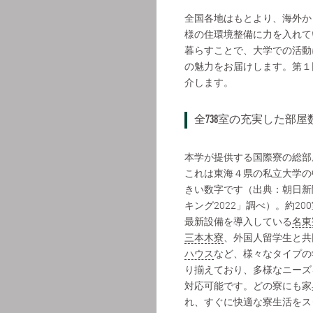
全国各地はもとより、海外か
様の住環境整備に力を入れて
暮らすことで、大学での活動
の魅力をお届けします。第１
介します。
全738室の充実した部屋
本学が提供する国際寮の総部
これは東海４県の私立大学の
きい数字です（出典：朝日新
キング2022」調べ）。約20
最新設備を導入している
名東
三本木寮
、外国人留学生と共
ハウス
など、様々なタイプの
り揃えており、多様なニーズ
対応可能です。どの寮にも家
れ、すぐに快適な寮生活をス