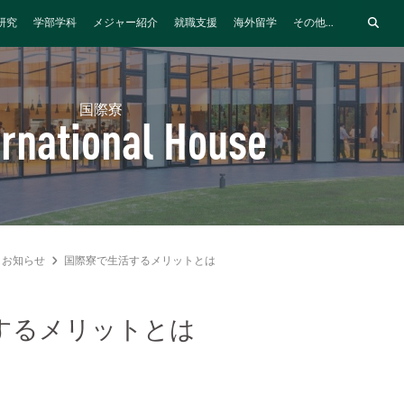
研究
学部学科
メジャー紹介
就職支援
海外留学
その他...
国際寮
ernational House
お知らせ
国際寮で生活するメリットとは
するメリットとは