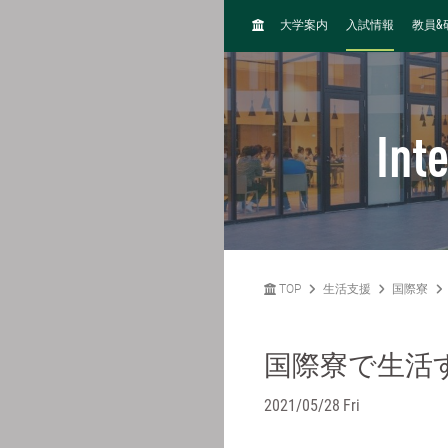
H
&
大学案内
入試情報
教員
O
M
E
Int
TOP
生活支援
国際寮
国際寮で生活
2021/05/28 Fri