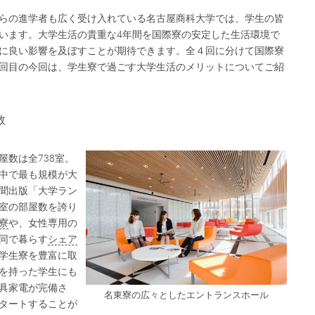
らの進学者も広く受け入れている名古屋商科大学では、学生の皆
います。大学生活の貴重な4年間を国際寮の安定した生活環境で
に良い影響を及ぼすことが期待できます。全４回に分けて国際寮
回目の今回は、学生寮で過ごす大学生活のメリットについてご紹
数
屋数は全738室。
中で最も規模が大
聞出版「大学ラン
0室の部屋数を誇り
寮
や、女性専用の
同で暮らす
シェア
学生寮を豊富に取
を持った学生にも
具家電が完備さ
名東寮の広々としたエントランスホール
タートすることが