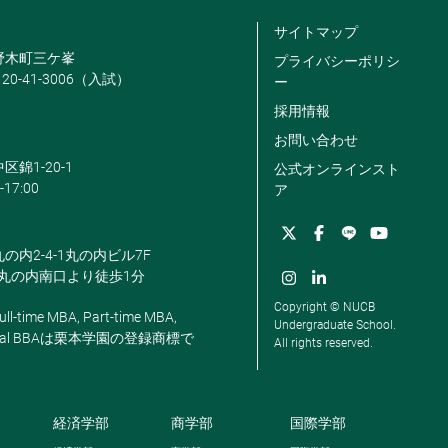
サイトマップ
米野木町三ケ峯
プライバシーポリシ
120-41-3006（入試）
ー
採用情報
お問い合わせ
区錦1-20-1
公式オンラインスト
-17:00
ア
丸の内2-4-1丸の内ビル7F
駅丸の内南口より徒歩1分
Copyright © NUCB
ll-time MBA, Part-time MBA,
Undergraduate School.
, Global BBAは栗本学園の登録商標で
All rights reserved.
経済学部
商学部
国際学部