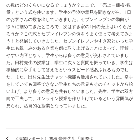
の数はどのくらいになるでしょうか？ここで、「売上＝価格×数
量」という式を使います。学生の予測や意見を聞きながら、1日
のお客さんの数を出していきました。セブンイレブンの動向が
徐々に掴めてきたところで、次はすき家の1日の売上はいくらだ
ろうか？この式とセブンイレブンの例をうまく使って考えてみよ
う！と発展していきました。セブンイレブンやすき家といった学
生にも親しみのある企業を例に取り上げることによって、理解し
やすい内容となり、学生からは多くの意見が交わされていまし
た。田村先生の授業は、学生に次々と質問を振っていき、学生は
積極的に挙手をして答えるというスピード感あふれるものでし
た。また、田村先生はチャット機能も活用されていました。挙手
をしていても回答できない学生たちの意見もそのチャットから拾
い上げ、より多くの意見を共有していました。先生、学生の双方
向で工夫して、オンライン授業を作り上げているという雰囲気が
見られ、活発的な授業となっていました。
《授業レポート》関根 豪政先生「国際法」