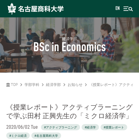
EN
経済学部
BSc in Economics
TOP
学部学科
経済学部
お知らせ
《授業レポート》アクティブ
《授業レポート》アクティブラーニング
で学ぶ田村 正興先生の「ミクロ経済学」
2020/06/02 Tue
#アクティブラーニング
#経済学
#授業レポート
#ミクロ経済
#名古屋商科大学