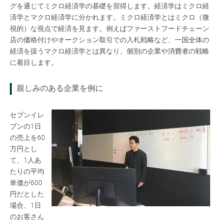
グを通じてミクロ経済学の基礎を習得します。経済学はミクロ経
済学とマクロ経済学に分かれます。ミクロ経済学とはミクロ（微
視的）な視点で経済を見ます。例えばファーストフードチェーン
店の価格付けやオークション取引での入札戦略など、一国全体の
経済を扱うマクロ経済学とは異なり、個別の企業や消費者の戦略
に着目します。
親しみのある企業を例に
セブンイレ
ブンの1日
の売上を60
万円とし
て、1人あ
たりの平均
単価が600
円だとした
場合、1日
のお客さん