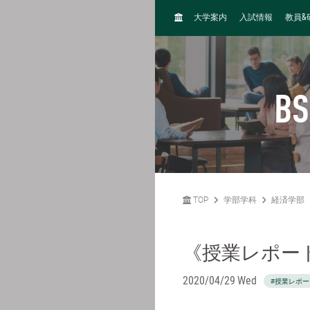
H
&
大学案内
入試情報
教員
O
M
E
BS
TOP
学部学科
経済学部
《授業レポー
2020/04/29 Wed
#授業レポー