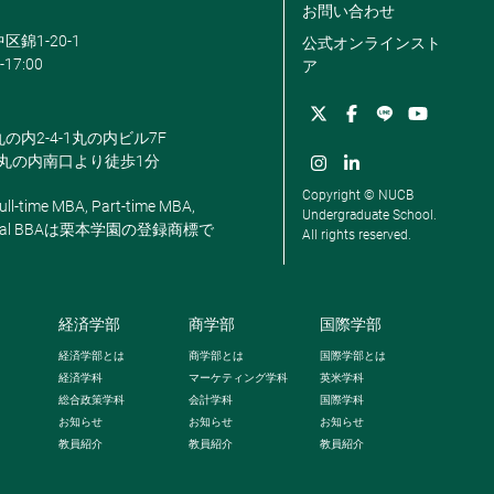
お問い合わせ
区錦1-20-1
公式オンラインスト
-17:00
ア
丸の内2-4-1丸の内ビル7F
駅丸の内南口より徒歩1分
Copyright © NUCB
ll-time MBA, Part-time MBA,
Undergraduate School.
, Global BBAは栗本学園の登録商標で
All rights reserved.
経済学部
商学部
国際学部
経済学部とは
商学部とは
国際学部とは
経済学科
マーケティング学科
英米学科
総合政策学科
会計学科
国際学科
お知らせ
お知らせ
お知らせ
教員紹介
教員紹介
教員紹介