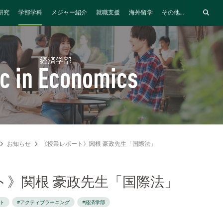
研究
学部学科
メジャー紹介
就職支援
海外留学
その他...
経済学部
c in Economics
お知らせ
《授業レポート》関根 豪政先生「国際法」
ト》関根 豪政先生「国際法」
ト
#アクティブラーニング
#経済学部