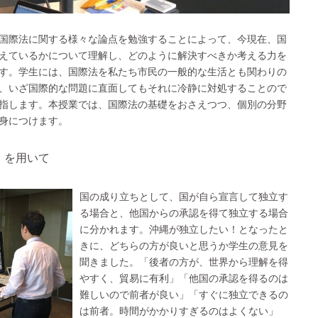
国際法に関する様々な論点を勉強することによって、今現在、国
えているかについて理解し、どのように解決すべきか考える力を
す。学生には、国際法を私たち市民の一般的な生活とも関わりの
、いざ国際的な問題に直面してもそれに冷静に対処することので
指します。本授業では、国際法の基礎をおさえつつ、個別の分野
身につけます。
」を用いて
国の成り立ちとして、国が自ら宣言して独立す
る場合と、他国からの承認を得て独立する場合
に分かれます。沖縄が独立したい！となったと
きに、どちらの方が良いと思うか学生の意見を
聞きました。「後者の方が、世界から理解を得
やすく、貿易に有利」「他国の承認を得るのは
難しいので前者が良い」「すぐに独立できるの
は前者。時間がかかりすぎるのはよくない」