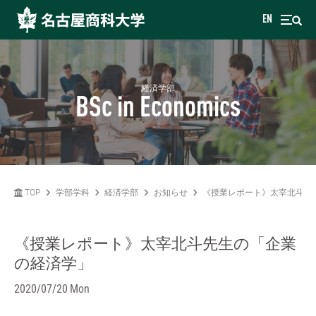
EN
経済学部
BSc in Economics
TOP
学部学科
経済学部
お知らせ
《授業レポート》太宰北斗先
《授業レポート》太宰北斗先生の「企業
の経済学」
2020/07/20 Mon