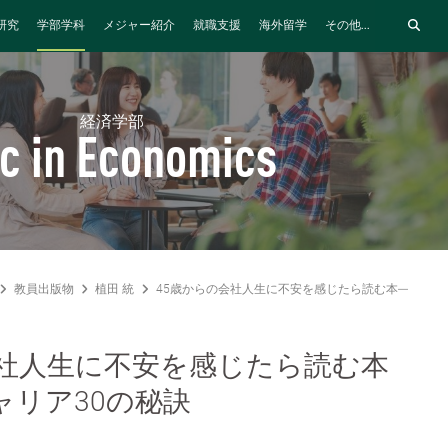
研究
学部学科
メジャー紹介
就職支援
海外留学
その他...
経済学部
c in Economics
教員出版物
植田 統
45歳からの会社人生に不安を感じたら読む本―成功す
会社人生に不安を感じたら読む本
ャリア30の秘訣