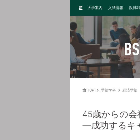
H
&
大学案内
入試情報
教員
O
M
E
BS
TOP
学部学科
経済学部
45歳からの
―成功するキ