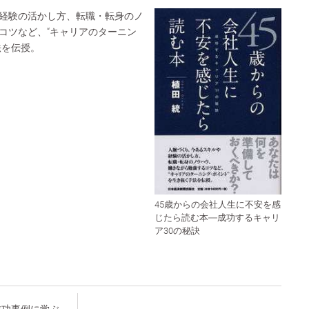
経験の活かし方、転職・転身のノ
コツなど、“キャリアのターニン
法を伝授。
45歳からの会社人生に不安を感
じたら読む本―成功するキャリ
ア30の秘訣