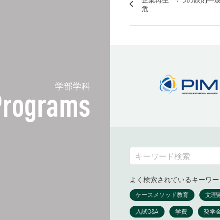
企業再生 7つの鉄則―
危...
学部学科
Programs
よく検索されているキーワー