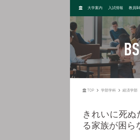
H
&
大学案内
入試情報
教員
O
M
E
BS
TOP
学部学科
経済学部
きれいに死ぬ
る家族が困ら