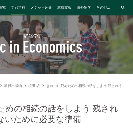
研究
学部学科
メジャー紹介
就職支援
海外留学
その他...
経済学部
c in Economics
教員出版物
植田 統
きれいに死ぬための相続の話をしよう 残される家族
ための相続の話をしよう 残され
ないために必要な準備