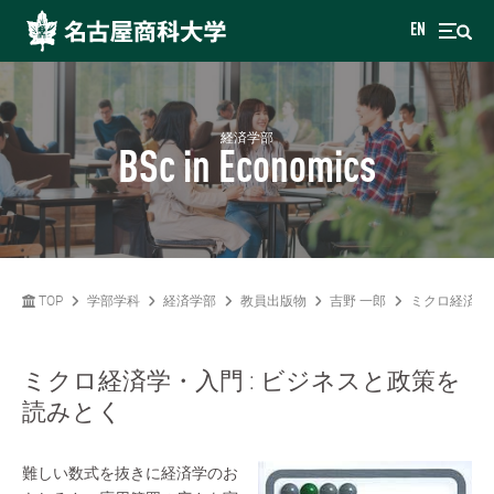
EN
経済学部
BSc in Economics
TOP
学部学科
経済学部
教員出版物
吉野 一郎
ミクロ経済学・
ミクロ経済学・入門 : ビジネスと政策を
読みとく
難しい数式を抜きに経済学のお