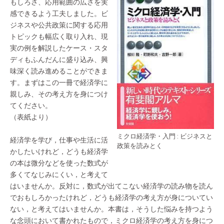
もしろさ、応用範囲の広さを実
感できるよう工夫しました。ビ
ジネスや公共政策に関する応用
トピックも幅広く取り入れ、現
実の例を解説したケース・スタ
ディもふんだんに盛り込み、興
味深く読み進めることができま
す。まずはこの一冊で経済学に
親しみ、その考え方を身につけ
てください。
（表紙より）
ミクロ経済学・入門 : ビジネスと
経済学を学び，仕事や生活に活
政策を読みとく
かしたいけれど，どうも経済学
の本は微分などを使った数式が
多くてなじみにくい，と考えて
はいませんか。反対に，数式が出てこない経済学の読み物を読ん
でおもしろかったけれど，どうも経済学の考え方が身についてい
ない，と考えてはいませんか。本書は，そうした悩みを持つよう
な念頭において書かれたもので，ミクロ経済学の考え方を身につ