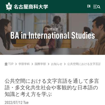
EN
国際学部
BA in International Studies
TOP
学部学科
国際学部
お知らせ
公共空間における文字言語を
公共空間における文字言語を通して多言
語・多文化共生社会や客観的な日本語の
知識と考え方を学ぶ
2022/07/12 Tue