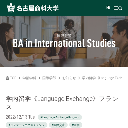
EN
国際学部
BA in International Studies
TOP
学部学科
国際学部
お知らせ
学内留学《Language Excha
学内留学《Language Exchange》フラン
ス
2022/12/13 Tue
#Language Exchange Program
#ランゲージエクスチェンジ
#国際交流
#留学