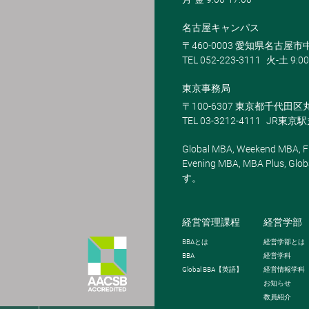
名古屋キャンパス
〒460-0003 愛知県名古屋市中
TEL 052-223-3111
火-土 9:00
東京事務局
〒100-6307 東京都千代田区
TEL 03-3212-4111
JR東京
Global MBA, Weekend MBA, Fu
Evening MBA, MBA Plus
す。
経営管理課程
経営学部
BBA
とは
経営学部とは
BBA
経営学科
Global BBA
【英語】
経営情報学科
お知らせ
教員紹介