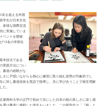
00名を超える外国
留学生が日本文化
、多様な国際交流
的に実施していま
イベントを開催
び18名の学部生
基本技法である
の実践方法につい
。書道の経験がな
しさに戸惑いながらも熱心に練習に取り組む姿勢が印象的でし
生に対し書道技術を英語で指導し、共に学び合うことで相互理解
した。
古屋商科大学の正門で初めて目にした日本の桜の美しさに深く感
を選び書道に挑戦した学生もいました。この留学生は「『桜』と