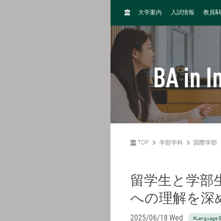
H
&
大学案内
入試情報
教員
O
M
E
BA in I
TOP
学部学科
国際学部
留学生と学部
への理解を深
2025/06/18 Wed
#Language 