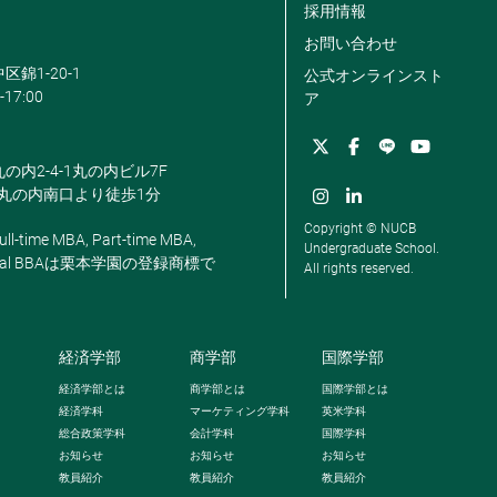
採用情報
お問い合わせ
区錦1-20-1
公式オンラインスト
-17:00
ア
丸の内2-4-1丸の内ビル7F
駅丸の内南口より徒歩1分
Copyright © NUCB
ll-time MBA, Part-time MBA,
Undergraduate School.
, Global BBAは栗本学園の登録商標で
All rights reserved.
経済学部
商学部
国際学部
経済学部とは
商学部とは
国際学部とは
経済学科
マーケティング学科
英米学科
総合政策学科
会計学科
国際学科
お知らせ
お知らせ
お知らせ
教員紹介
教員紹介
教員紹介