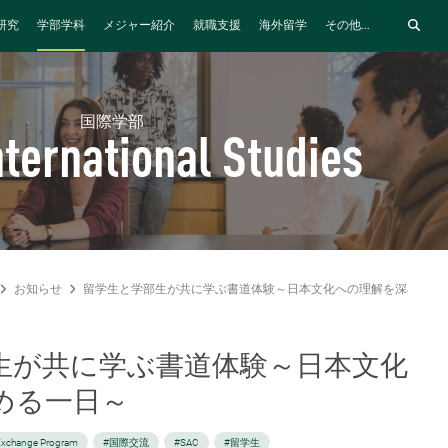
研究
学部学科
メジャー紹介
就職支援
海外留学
その他...
国際学部
nternational Studies
お知らせ
留学生と学部生が共に学ぶ書道体験～日本文化への理解を深める一
生が共に学ぶ書道体験～日本文化
める一日～
Exchange Program
#国際交流
#SAC
#留学生