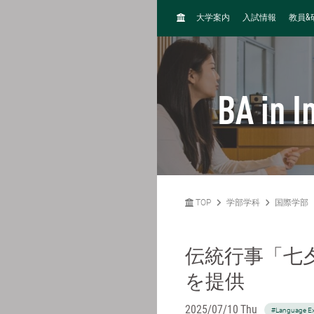
H
&
大学案内
入試情報
教員
O
M
E
BA in I
TOP
学部学科
国際学部
伝統行事「七
を提供
2025/07/10 Thu
#Language E