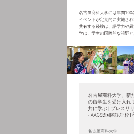
名古屋商科大学には年間10
イベントが定期的に実施され
共有する経験は、語学力や異
学は、学生の国際的な視野と
名古屋商科大学、新た
の留学生を受け入れ 
共に学ぶ | プレスリ
- AACSB国際認証校
名古屋商科大学