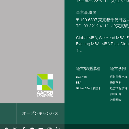
TEL 052-223-3111
火-土 9:00
東京事務局
〒100-6307 東京都千代田区
TEL 03-3212-4111
JR東京
Global MBA, Weekend MBA, Fu
Evening MBA, MBA Plus
す。
経営管理課程
経営学部
BBA
とは
経営学部とは
BBA
経営学科
Global BBA
【英語】
経営情報学科
お知らせ
教員紹介
報
オープンキャンパス