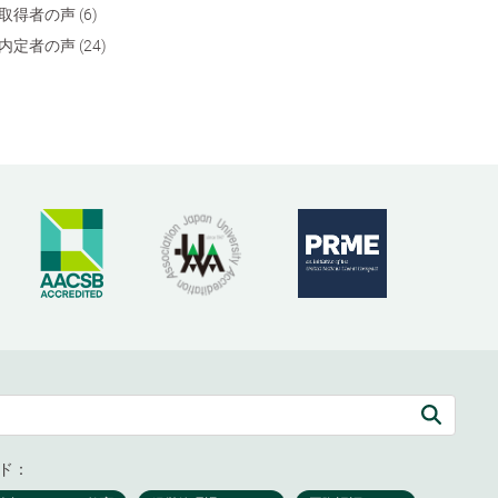
取得者の声 (6)
内定者の声 (24)
ド：