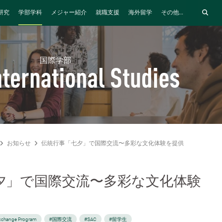
研究
学部学科
メジャー紹介
就職支援
海外留学
その他...
国際学部
nternational Studies
お知らせ
伝統行事「七夕」で国際交流〜多彩な文化体験を提供
夕」で国際交流〜多彩な文化体験
xchange Program
#国際交流
#SAC
#留学生