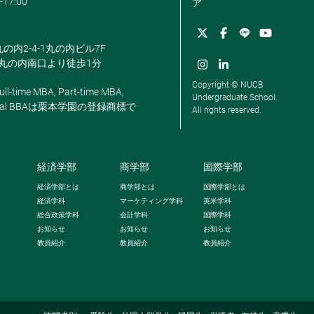
-17:00
ア
丸の内2-4-1丸の内ビル7F
駅丸の内南口より徒歩1分
Copyright © NUCB
ll-time MBA, Part-time MBA,
Undergraduate School.
, Global BBAは栗本学園の登録商標で
All rights reserved.
経済学部
商学部
国際学部
経済学部とは
商学部とは
国際学部とは
経済学科
マーケティング学科
英米学科
総合政策学科
会計学科
国際学科
お知らせ
お知らせ
お知らせ
教員紹介
教員紹介
教員紹介