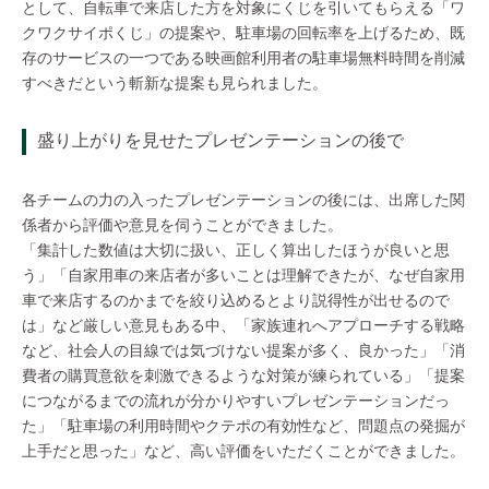
として、自転車で来店した方を対象にくじを引いてもらえる「ワ
クワクサイポくじ」の提案や、駐車場の回転率を上げるため、既
存のサービスの一つである映画館利用者の駐車場無料時間を削減
すべきだという斬新な提案も見られました。
盛り上がりを見せたプレゼンテーションの後で
各チームの力の入ったプレゼンテーションの後には、出席した関
係者から評価や意見を伺うことができました。
「集計した数値は大切に扱い、正しく算出したほうが良いと思
う」「自家用車の来店者が多いことは理解できたが、なぜ自家用
車で来店するのかまでを絞り込めるとより説得性が出せるので
は」など厳しい意見もある中、「家族連れへアプローチする戦略
など、社会人の目線では気づけない提案が多く、良かった」「消
費者の購買意欲を刺激できるような対策が練られている」「提案
につながるまでの流れが分かりやすいプレゼンテーションだっ
た」「駐車場の利用時間やクテポの有効性など、問題点の発掘が
上手だと思った」など、高い評価をいただくことができました。