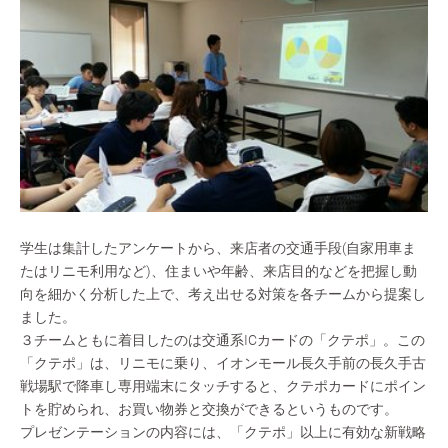
学生は集計したアンケートから、来店者の交通手段(自家用車ま
たはリニモ利用など)、住まいや年齢、来店目的などを把握し動
向を細かく分析した上で、考え出せる対策を各チームから提案し
ました。
３チームともに着目したのは交通系ICカードの「クテポ」。この
「クテポ」は、リニモに乗り、イオンモール長久手前の長久手古
戦場駅で降車し専用端末にタッチすると、クテポカードにポイン
トを貯められ、お買い物券と交換ができるというものです。
プレゼンテーションの内容には、「クテポ」以上に有効な新戦略