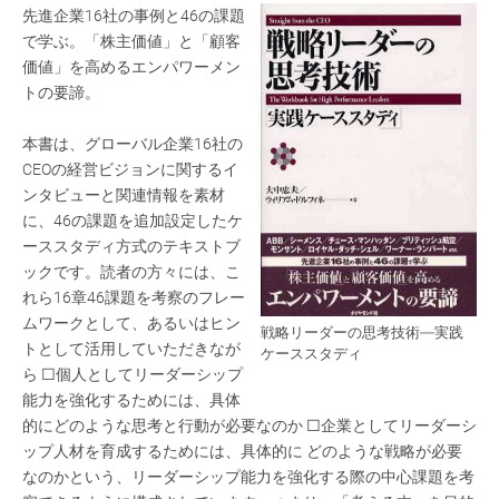
先進企業16社の事例と46の課題
で学ぶ。「株主価値」と「顧客
価値」を高めるエンパワーメン
トの要諦。
本書は、グローバル企業16社の
CEOの経営ビジョンに関するイ
ンタビューと関連情報を素材
に、46の課題を追加設定したケ
ーススタディ方式のテキストブ
ックです。読者の方々には、こ
れら16章46課題を考察のフレー
ムワークとして、あるいはヒン
戦略リーダーの思考技術―実践
トとして活用していただきなが
ケーススタディ
ら □個人としてリーダーシップ
能力を強化するためには、具体
的にどのような思考と行動が必要なのか □企業としてリーダーシ
ップ人材を育成するためには、具体的に どのような戦略が必要
なのかという、リーダーシップ能力を強化する際の中心課題を考