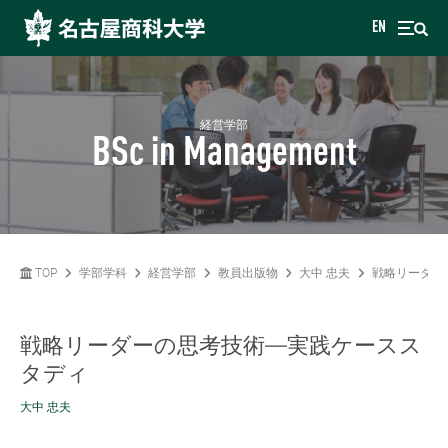
EN
経営学部
BSc in Management
TOP
学部学科
経営学部
教員出版物
大中 忠夫
戦略リーダー
戦略リーダーの思考技術―実践ケースス
タディ
大中 忠夫