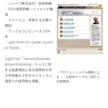
・シャープ株式会社：技術戦略
・GEの成長戦略―イメルトの施
策
・スリーエム－革新する企業の
横顔
・アップルコンピュータ 2006
年
・Jack Smith (A): Career Launch
at Toyota
上記5つの「Harvard Business
School Publishing」ケースに対
する推薦理由と名古屋商科大学
－プロフェッショナル講師によ
大学院修士２年次カリキュラム
る－「お勧めケースのご紹介と
講座での使用例を掲載。
活用事例」