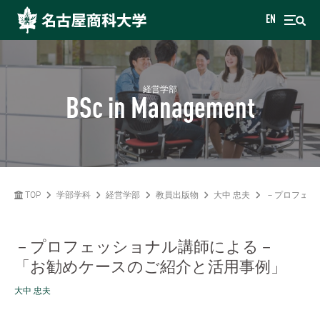
EN
経営学部
BSc in Management
TOP
学部学科
経営学部
教員出版物
大中 忠夫
－プロフェッ
－プロフェッショナル講師による－
「お勧めケースのご紹介と活用事例」
大中 忠夫