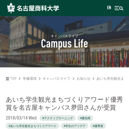
EN
キャンパスライフ
Campus Life
TOP
学修環境
キャンパスライフ
お知らせ
あいち学生観光まち
あいち学生観光まちづくりアワード優秀
賞を名古屋キャンパス夛田さんが受賞
2018/03/14 Wed
#アクティブラーニング
#愛知県
#あいち学生観光まちづくりアワード
#学生のアイデア
#優秀賞