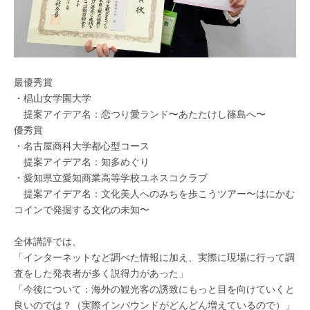
最優秀賞
・椙山女学園大学
提案アイデア名：恋つり愛ランド〜あたたけし篠島へ〜
優秀賞
・名古屋商科大学都心型コース
提案アイデア名：知多めぐり
・愛知県立愛知商業高等学校ユネスコクラブ
提案アイデア名：文化美人へのみちを歩こうツアー〜はにかむ
コインで発掘する文化の未知〜
全体講評では、
「インターネットなど調べた情報に加え、実際に現場に行って調
査をした発表者が多く説得力があった」
「今後について：海外の観光客の誘致にもっと目を向けていくと
良いのでは？（実際インバウンドがどんどん増えているので）」