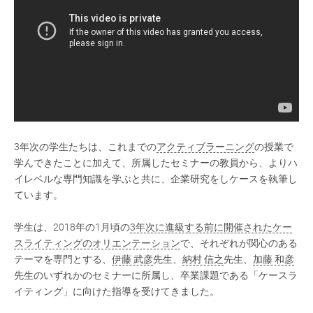
3年次の学生たちは、これまでの
アクティブラーニング
の授業で
学んできたことに加えて、所属したセミナーの教員から、よりハ
イレベルな専門知識を学ぶと共に、企業研究をしケースを執筆し
ています。
学生は、2018年の1月頃の
3年次に進級する前に開催されたケー
スライティングのオリエンテーション
で、それぞれが関心のある
テーマを専門とする、
伊藤 武彦
先生、
納村 信之
先生、
加藤 和彦
先生のいずれかのセミナーに所属し、卒業課題である「ケースラ
イティング」に向けた指導を受けてきました。