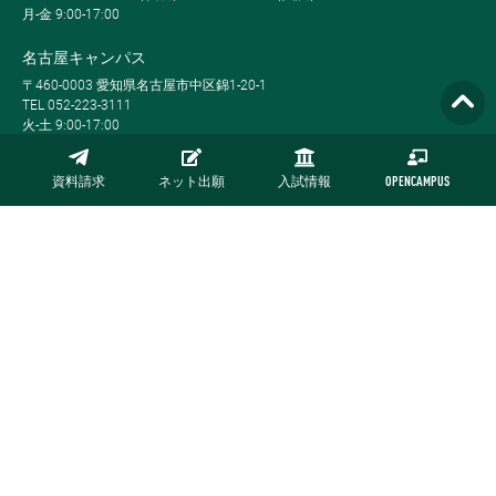
月-金 9:00-17:00
名古屋キャンパス
〒460-0003 愛知県名古屋市中区錦1-20-1
TEL 052-223-3111
火-土 9:00-17:00
東京事務局
資料請求
ネット出願
入試情報
OPENCAMPUS
〒100-6307 東京都千代田区丸の内2-4-1丸の内ビル7F
TEL 03-3212-4111
JR東京駅丸の内南口より徒歩1分
Global MBA, Weekend MBA, Full-time MBA, Part-time MBA, Evening MBA,
MBA Plus, Global BBAは栗本学園の登録商標です。
サイトマップ
プライバシーポリシー