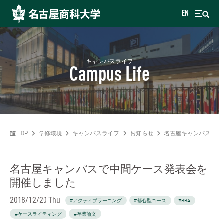
EN
キャンパスライフ
Campus Life
TOP
学修環境
キャンパスライフ
お知らせ
名古屋キャンパスで
名古屋キャンパスで中間ケース発表会を
開催しました
2018/12/20 Thu
#アクティブラーニング
#都心型コース
#BBA
#ケースライティング
#卒業論文