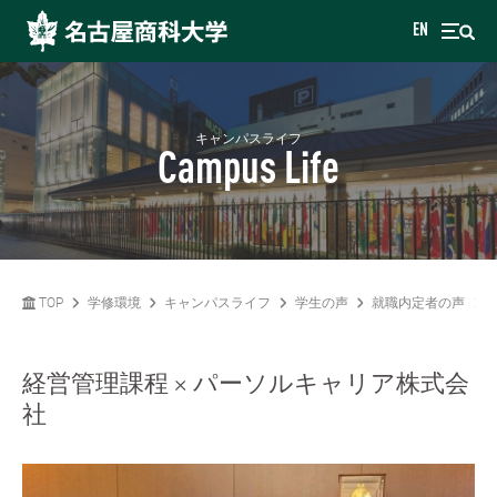
EN
キャンパスライフ
Campus Life
TOP
学修環境
キャンパスライフ
学生の声
就職内定者の声
経営管理課程 × パーソルキャリア株式会
社