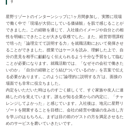
す
星野リゾートのインターンシップに1ヶ月間参加し、実際に現場
で働く中で「現場が大切にしている価値観」を肌で感じることが
できました。この経験を通じて、入社後のイメージや自分との相
性を明確にできたことが大きな収穫でした。また、経営管理課程
で培った「論理立てて説明する力」を就職活動において発揮させ
ることができました。授業ではケースを読み、理解した上で、自
分の意見を相手に齟齬なく伝えられるよう十分な予習をして臨む
ことが必要になります。就職活動では、「なぜその会社で働きた
いのか」「自分の経験とどう結びついているのか」を言葉で伝え
る必要があります。このように“論理的に説明する力”は、面接の
場面でも非常に役立ちました。
内定をいただいた時はものすごく嬉しくて、すぐ家族や友人に連
絡したのを覚えています。誰もが知る企業からの内定に、「チャ
レンジしてよかった」と感じています。入社後は、地元に星野リ
ゾートを開業することを目標に、会社の経営や価値の生み出し方
を学ぶのはもちろん、まずは目の前のゲストの方を満足させるた
めのサービスを磨いていきたいです。