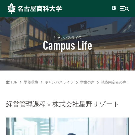
EN
キャンパスライフ
Campus Life
TOP
学修環境
キャンパスライフ
学生の声
就職内定者の声
経営管理課程 × 株式会社星野リゾート