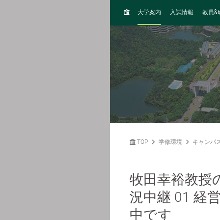
H
&
大学案内
入試情報
教員
O
M
E
TOP
学修環境
キャンパ
牧田幸裕教授
況中継 01 
中です