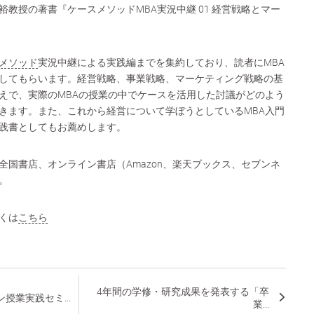
教授の著書『ケースメソッドMBA実況中継 01 経営戦略とマー
メソッド
実況中継による実践編までを集約しており、読者にMBA
してもらいます。経営戦略、事業戦略、マーケティング戦略の基
えで、実際のMBAの授業の中でケースを活用した討議がどのよう
きます。また、これから経営について学ぼうとしているMBA入門
践書としてもお薦めします。
ら、全国書店、オンライン書店（Amazon、楽天ブックス、セブンネ
。
くは
こちら
4年間の学修・研究成果を発表する「卒
授業実践セミ...
業...