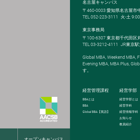
名古屋キャンパス
〒460-0003 愛知県名古屋市中
TEL 052-223-3111
火-土 9:00
東京事務局
〒100-6307 東京都千代田区
TEL 03-3212-4111
JR東京
Global MBA, Weekend MBA, Fu
Evening MBA, MBA Plus
す。
経営管理課程
経営学部
BBA
とは
経営学部とは
BBA
経営学科
Global BBA
【英語】
経営情報学科
お知らせ
教員紹介
報
オープンキャンパス