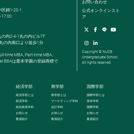
お問い合わせ
区錦1-20-1
公式オンラインスト
-17:00
ア
丸の内2-4-1丸の内ビル7F
駅丸の内南口より徒歩1分
Copyright © NUCB
ll-time MBA, Part-time MBA,
Undergraduate School.
, Global BBAは栗本学園の登録商標で
All rights reserved.
経済学部
商学部
国際学部
経済学部とは
商学部とは
国際学部とは
経済学科
マーケティング学科
英米学科
総合政策学科
会計学科
国際学科
お知らせ
お知らせ
お知らせ
教員紹介
教員紹介
教員紹介