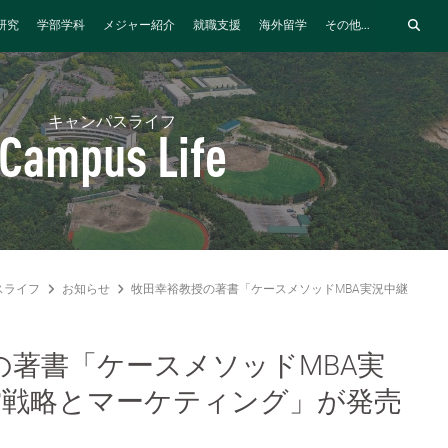
研究
学部学科
メジャー紹介
就職支援
海外留学
その他...
キャンパスライフ
Campus Life
スライフ
お知らせ
牧田幸裕教授の著書「ケースメソッドMBA実況中継 01 
の著書「ケースメソッドMBA実
経営戦略とマーケティング」が発売