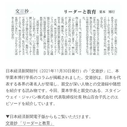
日本経済新聞朝刊（2021年11月30日発行）の「交遊抄」に、本
学栗本博行学長のコラムが掲載されました。交遊抄は、日本を代
表する各界の著名人が登場し、親交が深い人物との交遊録や随想
を紹介する読み物です。今回、栗本学長と親交のある、スタイン
ウェイ・ジャパン株式会社 代表取締役社長 秋山百合子氏とのエ
ピソードを紹介しています。
▼日本経済新聞電子版からもご覧いただけます。
交遊抄 「リーダーと教育」