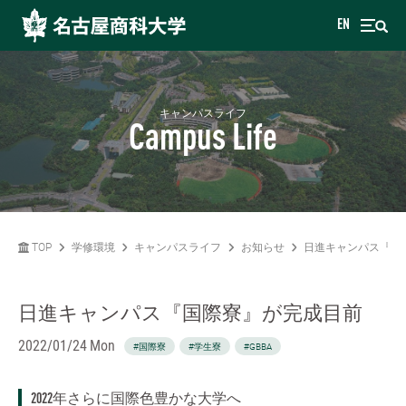
EN
キャンパスライフ
Campus Life
TOP
学修環境
キャンパスライフ
お知らせ
日進キャンパス『国
日進キャンパス『国際寮』が完成目前
2022/01/24 Mon
#国際寮
#学生寮
#GBBA
2022年さらに国際色豊かな大学へ