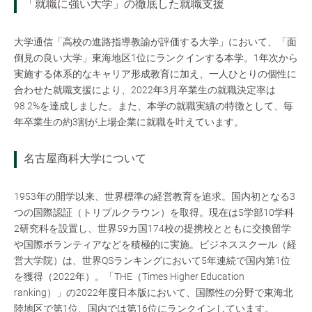
「就職に強い大学」の徹底した就職支援
大学通信「高校の進路指導教諭が評価する大学」において、「面
倒見の良い大学」東海地区1位にランクインする本学。1年次から
実施する体系的なキャリア形成教育に加え、一人ひとりの個性に
合わせた就職支援により、2022年3月卒業生の就職決定率は
98.2%を達成しました。また、本学の就職実績の特徴として、毎
年卒業生の約3割が上場企業に就職を叶えています。
名古屋商科大学について
1953年の開学以来、世界標準の経営教育を追求。国内初となる3
つの国際認証（トリプルクラウン）を取得。現在は5学部10学科
2研究科を設置し、世界59カ国174校の提携校とともに交換留学
や国際ボランティアなどを積極的に実施。ビジネススクール（経
営大学院）は、世界QSランキングにおいて5年連続で国内第1位
を獲得（2022年）。「THE（Times Higher Education
ranking）」の2022年度日本版において、国際性の分野で東海北
陸地区で第1位、国内では第16位にランクインしています。