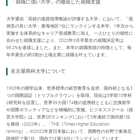
「就職に強い大学」の徹底した就職支援
大学通信「高校の進路指導教諭が評価する大学」において、「面
倒見の良い大学」東海地区1位にランクインする本学。1年次から
実施する体系的なキャリア形成教育に加え、一人ひとりの個性に
合わせた就職支援により、2022年3月卒業生の就職決定率は
98.2%を達成しました。また、本学の就職実績の特徴として、毎
年卒業生の約3割が上場企業に就職を叶えています。
名古屋商科大学について
1953年の開学以来、世界標準の経営教育を追求。国内初となる3
つの国際認証（トリプルクラウン）を取得。現在は5学部10学科
2研究科を設置し、世界59カ国174校の提携校とともに交換留学
や国際ボランティアなどを積極的に実施。ビジネススクール（経
営大学院）は、世界QSランキングにおいて5年連続で国内第1位
を獲得（2022年）。「THE（Times Higher Education
ranking）」の2022年度日本版において、国際性の分野で東海北
陸地区で第1位、国内では第16位にランクインしています。