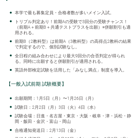
本学で最も募集定員・合格者数が多いメイン入試。
トリプル判定あり！前期Aの受験で3回分の受験チャンス！
（前期A＋前期B＋共通テストプラスを出願）※併願割引も適
用される。
前期B（2教科型）は前期A（3教科型）の高得点2教科の結果
で判定するので、個別試験なし。
全日程の組み合わせにより最大9回分の合否判定が得られ
る。同時に出願すると併願割引が適用される。
英語外部検定試験を活用した「みなし満点」制度を導入。
【一般入試前期 試験概要】
出願期間：1月5日（月）〜1月26日（月）
試験日：2月2日（月）3日（火）4日（水）
試験会場：日進・名古屋・東京・大阪・岐阜・津・浜松・静
岡・飯田・金沢・富山・岡山
合格通知発送日：2月13日（金）