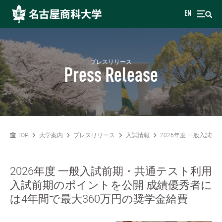
EN
プレスリリース
Press Release
TOP
大学案内
プレスリリース
入試情報
2026年度 一般入試
2026年度 一般入試前期・共通テスト利用
入試前期のポイントを公開 成績優秀者に
は4年間で最大360万円の奨学金給費