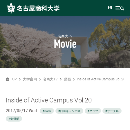
EN
名商大TV
Movie
TOP
大学案内
名商大TV
動画
Inside of Active Campus Vol.20
Inside of Active Campus Vol.20
2017/05/17 Wed
#nucb
#日進キャンパス
#クラブ
#サークル
#剣道部