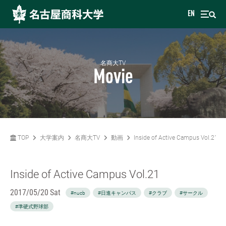
EN
名商大TV
Movie
TOP
大学案内
名商大TV
動画
Inside of Active Campus Vol.21
Inside of Active Campus Vol.21
2017/05/20 Sat
#nucb
#日進キャンパス
#クラブ
#サークル
#準硬式野球部