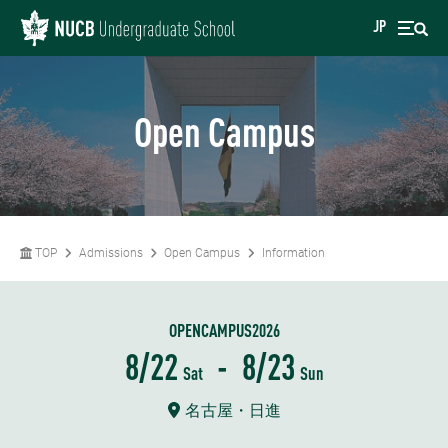
JP
Open Campus
TOP
Admissions
Open Campus
Information
OPENCAMPUS2026
8/22
-
8/23
Sat
Sun
名古屋・日進