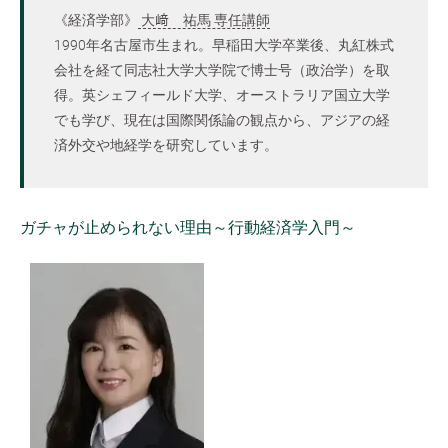
《経済学部》
大﨑 祐馬 専任講師
1990年名古屋市生まれ。早稲田大学卒業後、丸紅株式
会社を経て同志社大学大学院で博士号（政治学）を取
得。英シェフィールド大学、オーストラリア国立大学
でも学び、現在は国際関係論の観点から、アジアの経
済外交や地経学を研究しています。
ガチャが止められない理由～行動経済学入門～