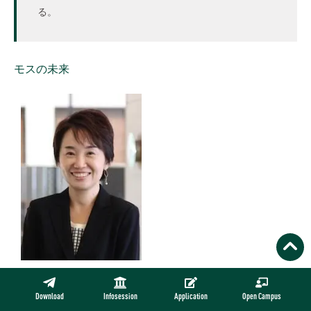
る。
モスの未来
経営学
企業戦略
ケースメソッド
Download
Infosession
Application
Open Campus