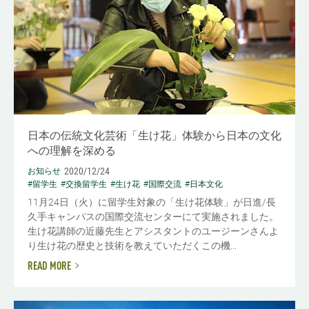
日本の伝統文化芸術「生け花」体験から日本の文化
への理解を深める
2020/12/24
お知らせ
#留学生
#交換留学生
#生け花
#国際交流
#日本文化
11月24日（火）に留学生対象の「生け花体験」が日進/長
久手キャンパスの国際交流センターにて実施されました。
生け花講師の近藤先生とアシスタントのユージーンさんよ
り生け花の歴史と技術を教えていただくこの機...
READ MORE