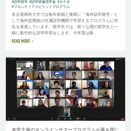
#語学留学
#語学研修奨学金
#カナダ
#フロンティアスピリットプログラム
名古屋商科大学では毎年前期と後期に「海外語学留学」と
して海外提携校の付属語学機関で学習するプログラムに学
生を派遣しています。留学先では、様々な国の留学生と一
緒に集中的な語学学習をします。今年度は新...
READ MORE
本学主催のオンラインサマープログラムが幕を閉じ