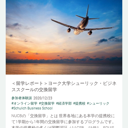
＜留学レポート＞ヨーク大学シューリック・ビジネ
ススクールの交換留学
2020/12/23
参加者体験談
#オンライン留学
#交換留学
#経済学部
#提携校
#シューリック
#Schulich Business School
NUCBの「交換留学」とは 世界各地にある本学の提携校に
て1学期から1年間の交換留学に参加するプログラムです。
本学の提携校の多くは国際認証（AACSB、AMBA、EQUIS