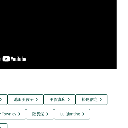
池田美佐子
甲賀真広
松尾信之
 Townley
陸長栄
Lu Qianting