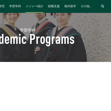
研究
学部学科
メジャー紹介
就職支援
海外留学
その他...
学部学科
demic Programs