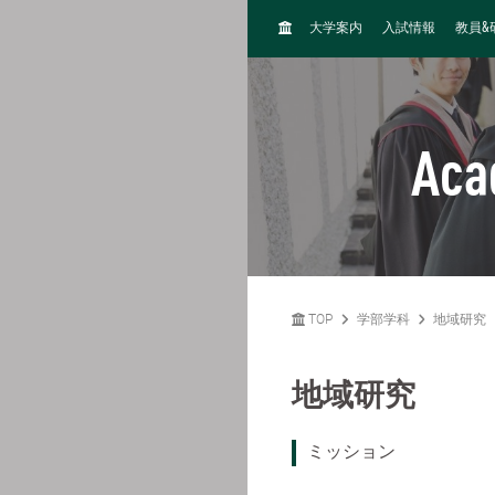
H
&
大学案内
入試情報
教員
O
M
E
Aca
TOP
学部学科
地域研究
地域研究
ミッション