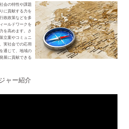
社会の特性や課題
りに貢献する力を
行政政策などを多
ィールドワークを
力を高めます。さ
策立案やコミュニ
、実社会での応用
を通じて、地域の
発展に貢献できる
ジャー紹介