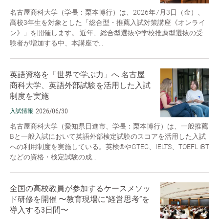
名古屋商科大学（学長：栗本博行）は、2026年7月3日（金）、
高校3年生を対象とした「総合型・推薦入試対策講座《オンライ
ン》」を開催します。 近年、総合型選抜や学校推薦型選抜の受
験者が増加する中、本講座で...
英語資格を「世界で学ぶ力」へ 名古屋
商科大学、英語外部試験を活用した入試
制度を実施
2026/06/30
入試情報
名古屋商科大学（愛知県日進市、学長：栗本博行）は、一般推薦
Bと一般入試において英語外部検定試験のスコアを活用した入試
への利用制度を実施している。英検®やGTEC、IELTS、TOEFL iBT
などの資格・検定試験の成...
全国の高校教員が参加するケースメソッ
ド研修を開催 〜教育現場に“経営思考”を
導入する3日間〜