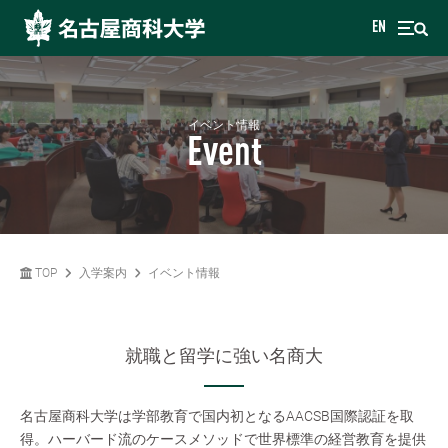
EN
イベント情報
Event
TOP
入学案内
イベント情報
就職と留学に強い名商大
名古屋商科大学は学部教育で国内初となるAACSB国際認証を取
得。ハーバード流のケースメソッドで世界標準の経営教育を提供